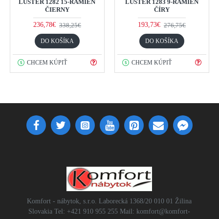
LUSTER 1282 15-RAMIEN
LUSTER 1283 9-RAMIEN
ČIERNY
ČÍRY
236,78€
193,73€
338,25€
276,75€
DO KOŠÍKA
DO KOŠÍKA
CHCEM KÚPIŤ
CHCEM KÚPIŤ
Komfort - nábytok, s.r.o. Laborecká 1368/20 010 01 Žilina
Slovakia Tel: +421 910 955 255 Mail: komfort@komfort-