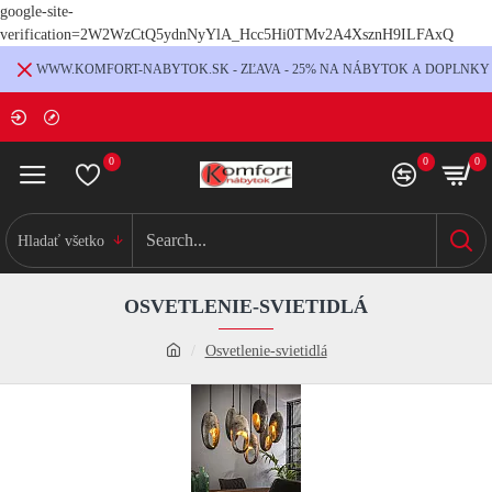
google-site-
verification=2W2WzCtQ5ydnNyYlA_Hcc5Hi0TMv2A4XsznH9ILFAxQ
WWW.KOMFORT-NABYTOK.SK - ZĽAVA - 25% NA NÁBYTOK A DOPLNKY
0
0
0
Hladať všetko
OSVETLENIE-SVIETIDLÁ
Osvetlenie-svietidlá