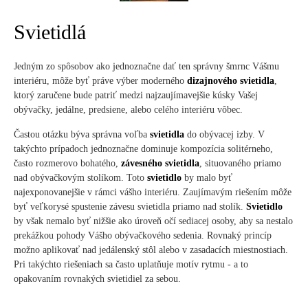
Svietidlá
Jedným zo spôsobov ako jednoznačne dať ten správny šmrnc Vášmu
interiéru, môže byť práve výber moderného
dizajnového svietidla
,
ktorý zaručene bude patriť medzi najzaujímavejšie kúsky Vašej
obývačky, jedálne, predsiene, alebo celého interiéru vôbec.
Častou otázku býva správna voľba
svietidla
do obývacej izby. V
takýchto prípadoch jednoznačne dominuje kompozícia solitérneho,
často rozmerovo bohatého,
závesného svietidla
, situovaného priamo
nad obývačkovým stolíkom. Toto
svietidlo
by malo byť
najexponovanejšie v rámci vášho interiéru. Zaujímavým riešením môže
byť veľkorysé spustenie závesu svietidla priamo nad stolík.
Svietidlo
by však nemalo byť nižšie ako úroveň očí sediacej osoby, aby sa nestalo
prekážkou pohody Vášho obývačkového sedenia. Rovnaký princíp
možno aplikovať nad jedálenský stôl alebo v zasadacích miestnostiach.
Pri takýchto riešeniach sa často uplatňuje motív rytmu - a to
opakovaním rovnakých svietidiel za sebou.