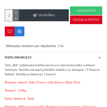
CHCEM KÚPIŤ
DO KOŠÍKA
CHCEM SA OPÝTAŤ
Minimálne množstvo pre objednávku: 2 ks
POPIS PRODUKTU
Táto „Rib“ jedálenská stolička má kovový rám čiernej farby a rebrové
čalúnenie.
Stolička má super pohodlné sedadlo a je dostupné v 3 rôznych
farbách.
Stolička je balená po 2 kusoch.
Rozmery celkové: šírka 57cm x výška 85cm x hĺbka 59cm
Nosnosť: 125Kg
Farba: Krémová - Šedá
Materiál:
100% polyester látka, Kombinácia zamat korpus a látka rock