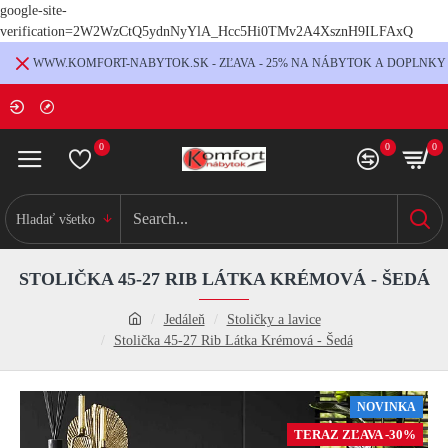
google-site-
verification=2W2WzCtQ5ydnNyYlA_Hcc5Hi0TMv2A4XsznH9ILFAxQ
WWW.KOMFORT-NABYTOK.SK - ZĽAVA - 25% NA NÁBYTOK A DOPLNKY
0
0
0
Hladať všetko
STOLIČKA 45-27 RIB LÁTKA KRÉMOVÁ - ŠEDÁ
Jedáleň
Stoličky a lavice
Stolička 45-27 Rib Látka Krémová - Šedá
NOVINKA
TERAZ ZĽAVA -30%