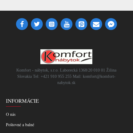
Komfort - nábytok, s.r.o. Laborecká 1368/20 010 01 Žilina
Slovakia Tel: +421 910 955 255 Mail: komfort@komfort-
nabytok.sk
INFORMÁCIE
O nás
Poštovné a balné