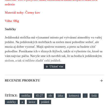
sedenie
Materiál nohy: Čierny kov
Váha: 6Kg
Stoličky
Jedálenská stolička má významné miesto pri vytváraní atmosféry vo vašej
jedálni.
Na jedálenských stoličkách sa nielen musí pohodlne sedieť, ale
musia aj dobre vyzerať. Majú správne rozmery, a preto sa budete cítiť
pohodlne. Ponúkame ich v rôznych štýloch, takže si vyberiete tie, ktoré sa
vám najviac páčia. Navyše sme ich navrhli tak, že sa hodia k jedálenským
stolom, a tak si môžete zladiť celú jedáleň.
RECENZIE PRODUKTU
ŠTÍTKY:
stolička
45-27
rib
látka
krémová
-
šedá
stoličky
a
lavice
jedáleň