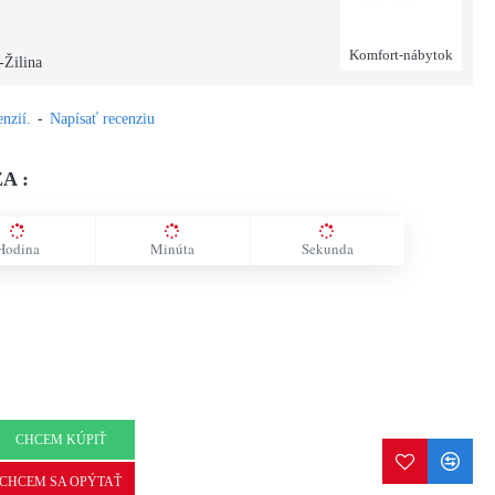
Komfort-nábytok
-Žilina
nzií.
-
Napísať recenziu
A :
Hodina
Minúta
Sekunda
CHCEM KÚPIŤ
CHCEM SA OPÝTAŤ