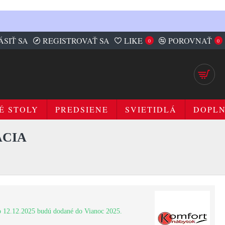
ÁSIŤ SA
REGISTROVAŤ SA
LIKE
POROVNAŤ
0
0
É STOLY
PREDSIENE
SVIETIDLÁ
DOPL
ACIA
 12.12.2025 budú dodané do Vianoc 2025.