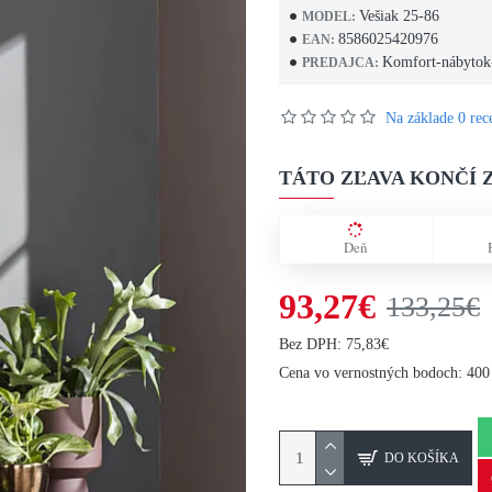
Vešiak 25-86
MODEL:
8586025420976
EAN:
Komfort-nábytok
PREDAJCA:
Na základe 0 rece
TÁTO ZĽAVA KONČÍ Z
Deň
93,27€
133,25€
Bez DPH: 75,83€
Cena vo vernostných bodoch: 400
DO KOŠÍKA