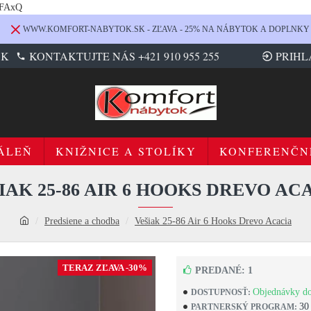
LFAxQ
WWW.KOMFORT-NABYTOK.SK - ZĽAVA - 25% NA NÁBYTOK A DOPLNKY
SK
KONTAKTUJTE NÁS +421 910 955 255
PRIHL
ÁLEŇ
KNIŽNICE A STOLÍKY
KONFERENČN
IAK 25-86 AIR 6 HOOKS DREVO AC
Predsiene a chodba
Vešiak 25-86 Air 6 Hooks Drevo Acacia
TERAZ ZĽAVA -30%
PREDANÉ: 1
Objednávky do
DOSTUPNOSŤ:
30
PARTNERSKÝ PROGRAM: