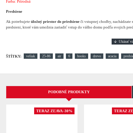
Farba: Prírodná
Predsiene
Ak potrebujete
úložný priestor do priedsiene
či vstupnej chodby, nachádzate s
predsieni, ktoré vám umožnia zariadiť vstup do vášho domu podľa svojich pred
ŠTÍTKY:
vešiak
25-86
air
6
hooks
drevo
acacia
predsi
PODOBNÉ PRODUKTY
TERAZ ZĽAVA -30%
TERAZ ZĽ