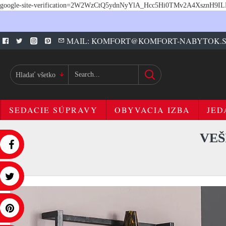
google-site-verification=2W2WzCtQ5ydnNyYlA_Hcc5Hi0TMv2A4XsznH9I
MAIL: KOMFORT@KOMFORT-NABYTOK.
Hladať všetko
SEDACIE SÚPRAVY
OBYVACIA IZBA
JED
VEŠ