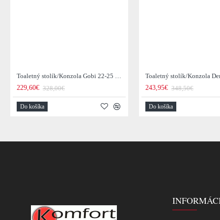
Toaletný stolík/Konzola Gobi 22-25 Mango drevo
229,60€
243,95€
328,00€
348,50€
Do košíka
Do košíka
INFORMÁC