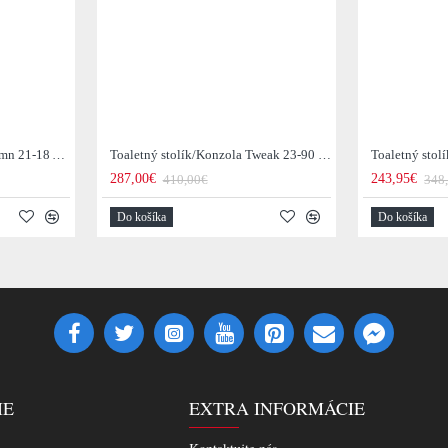
Toaletný stolík/Konzola Demn 21-18 Acacia drevo
Toaletný stolík/Konzola Tweak 23-90 Mango drevo
287,00€
243,95€
410,00€
348
Do košíka
Do košíka
IE
EXTRA INFORMÁCIE