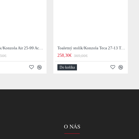
Toaletný stolík/Konzola Air 25-99 Acacia drevo
Toaletný stolík/Konzola Teca 27-13 Teak drevo
258,30€
,50€
369,00€
Do košíka
O NÁS